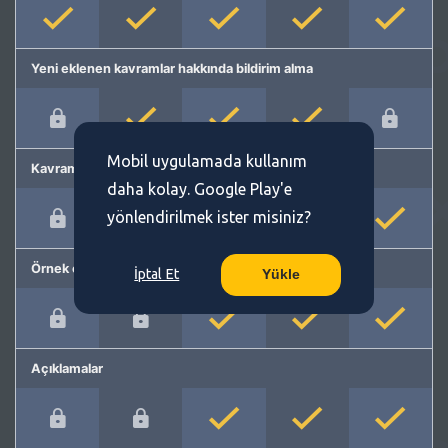
Yeni eklenen kavramlar hakkında bildirim alma
Mobil uygulamada kullanım
Kavram önerme
daha kolay. Google Play'e
yönlendirilmek ister misiniz?
Örnek cümleler
İptal Et
Yükle
Açıklamalar