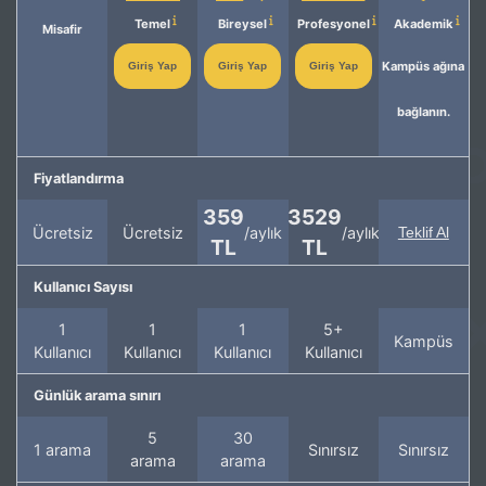
Temel
Bireysel
Profesyonel
Akademik
Misafir
Kampüs ağına
Giriş Yap
Giriş Yap
Giriş Yap
bağlanın.
Fiyatlandırma
359
3529
Ücretsiz
Ücretsiz
/aylık
/aylık
Teklif Al
TL
TL
Kullanıcı Sayısı
1
1
1
5+
Kampüs
Kullanıcı
Kullanıcı
Kullanıcı
Kullanıcı
Günlük arama sınırı
5
30
1 arama
Sınırsız
Sınırsız
arama
arama