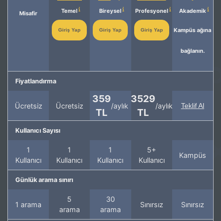
Temel
Bireysel
Profesyonel
Akademik
Misafir
Kampüs ağına
Giriş Yap
Giriş Yap
Giriş Yap
bağlanın.
Fiyatlandırma
359
3529
Ücretsiz
Ücretsiz
/aylık
/aylık
Teklif Al
TL
TL
Kullanıcı Sayısı
1
1
1
5+
Kampüs
Kullanıcı
Kullanıcı
Kullanıcı
Kullanıcı
Günlük arama sınırı
5
30
1 arama
Sınırsız
Sınırsız
arama
arama