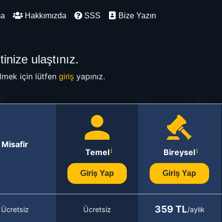
ma
Hakkımızda
SSS
Bize Yazın
inize ulaştınız.
mek için lütfen
yapınız.
giriş
Misafir
Temel
Bireysel
Giriş Yap
Giriş Yap
359 TL
Ücretsiz
Ücretsiz
/aylık