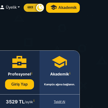
Üyelik
Akademik
GECE
Profesyonel
Akademik
Giriş Yap
Kampüs ağına bağlanın.
3529 TL
/aylık
Teklif Al