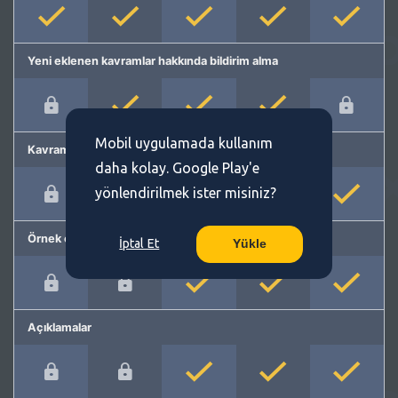
Yeni eklenen kavramlar hakkında bildirim alma
Mobil uygulamada kullanım
Kavram önerme
daha kolay. Google Play'e
yönlendirilmek ister misiniz?
Örnek cümleler
İptal Et
Yükle
Açıklamalar