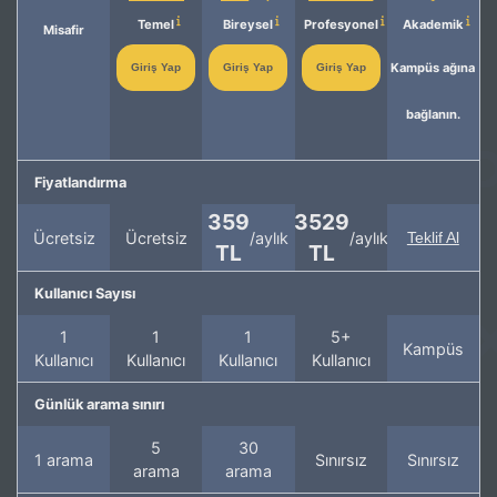
Temel
Bireysel
Profesyonel
Akademik
Misafir
Kampüs ağına
Giriş Yap
Giriş Yap
Giriş Yap
bağlanın.
Fiyatlandırma
359
3529
Ücretsiz
Ücretsiz
/aylık
/aylık
Teklif Al
TL
TL
Kullanıcı Sayısı
1
1
1
5+
Kampüs
Kullanıcı
Kullanıcı
Kullanıcı
Kullanıcı
Günlük arama sınırı
5
30
1 arama
Sınırsız
Sınırsız
arama
arama