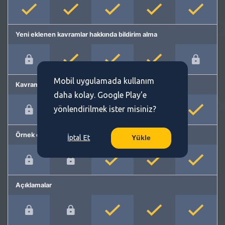
Yeni eklenen kavramlar hakkında bildirim alma
Mobil uygulamada kullanım
Kavram önerme
daha kolay. Google Play'e
yönlendirilmek ister misiniz?
Örnek cümleler
İptal Et
Yükle
Açıklamalar