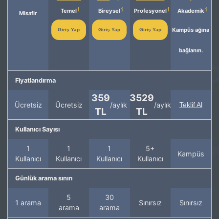
Temel
Bireysel
Profesyonel
Akademik
Misafir
Kampüs ağına
Giriş Yap
Giriş Yap
Giriş Yap
bağlanın.
Fiyatlandırma
359
3529
Ücretsiz
Ücretsiz
/aylık
/aylık
Teklif Al
TL
TL
Kullanıcı Sayısı
1
1
1
5+
Kampüs
Kullanıcı
Kullanıcı
Kullanıcı
Kullanıcı
Günlük arama sınırı
5
30
1 arama
Sınırsız
Sınırsız
arama
arama