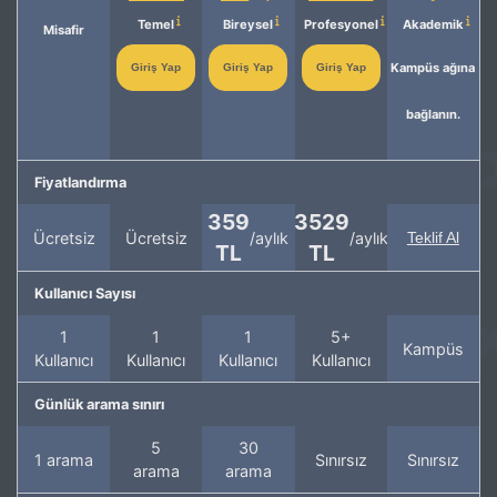
Temel
Bireysel
Profesyonel
Akademik
Misafir
Kampüs ağına
Giriş Yap
Giriş Yap
Giriş Yap
bağlanın.
Fiyatlandırma
359
3529
Ücretsiz
Ücretsiz
/aylık
/aylık
Teklif Al
TL
TL
Kullanıcı Sayısı
1
1
1
5+
Kampüs
Kullanıcı
Kullanıcı
Kullanıcı
Kullanıcı
Günlük arama sınırı
5
30
1 arama
Sınırsız
Sınırsız
arama
arama