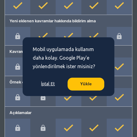
Yeni eklenen kavramlar hakkında bildirim alma
Mobil uygulamada kullanım
Kavram önerme
daha kolay. Google Play'e
yönlendirilmek ister misiniz?
Örnek cümleler
İptal Et
Yükle
Açıklamalar