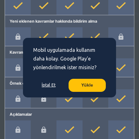
Yeni eklenen kavramlar hakkında bildirim alma
Mobil uygulamada kullanım
Kavram önerme
daha kolay. Google Play'e
yönlendirilmek ister misiniz?
Örnek cümleler
İptal Et
Yükle
Açıklamalar