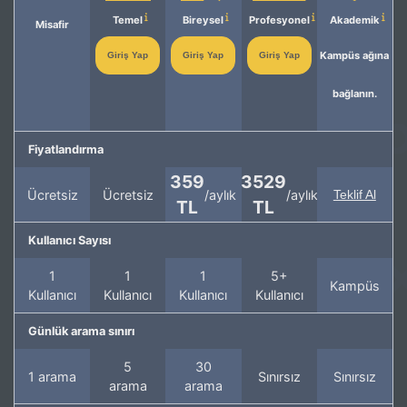
Temel
Bireysel
Profesyonel
Akademik
Misafir
Kampüs ağına
Giriş Yap
Giriş Yap
Giriş Yap
bağlanın.
Fiyatlandırma
359
3529
Ücretsiz
Ücretsiz
/aylık
/aylık
Teklif Al
TL
TL
Kullanıcı Sayısı
1
1
1
5+
Kampüs
Kullanıcı
Kullanıcı
Kullanıcı
Kullanıcı
Günlük arama sınırı
5
30
1 arama
Sınırsız
Sınırsız
arama
arama