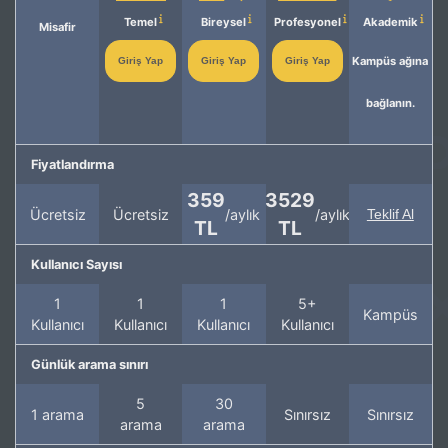
Temel
Bireysel
Profesyonel
Akademik
Misafir
Kampüs ağına
Giriş Yap
Giriş Yap
Giriş Yap
bağlanın.
Fiyatlandırma
359
3529
Ücretsiz
Ücretsiz
/aylık
/aylık
Teklif Al
TL
TL
Kullanıcı Sayısı
1
1
1
5+
Kampüs
Kullanıcı
Kullanıcı
Kullanıcı
Kullanıcı
Günlük arama sınırı
5
30
1 arama
Sınırsız
Sınırsız
arama
arama