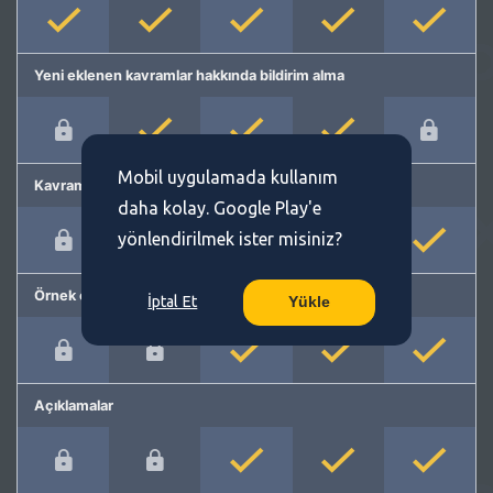
Yeni eklenen kavramlar hakkında bildirim alma
Mobil uygulamada kullanım
Kavram önerme
daha kolay. Google Play'e
yönlendirilmek ister misiniz?
Örnek cümleler
İptal Et
Yükle
Açıklamalar