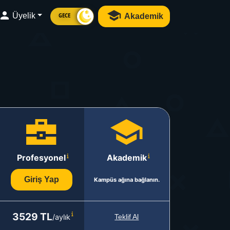
Üyelik
Akademik
GECE
Profesyonel
Akademik
Giriş Yap
Kampüs ağına bağlanın.
3529 TL
/aylık
Teklif Al