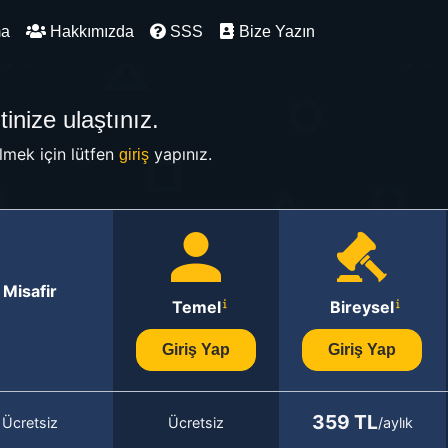
ma
Hakkımızda
SSS
Bize Yazın
inize ulaştınız.
mek için lütfen
yapınız.
giriş
Misafir
Temel
Bireysel
Giriş Yap
Giriş Yap
359 TL
Ücretsiz
Ücretsiz
/aylık