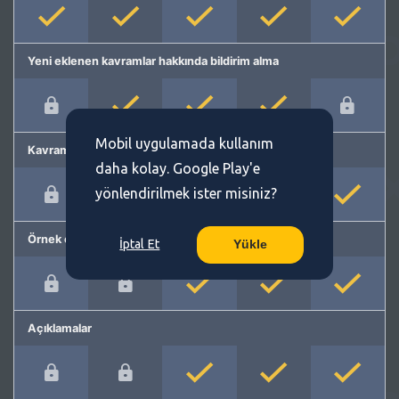
Yeni eklenen kavramlar hakkında bildirim alma
Mobil uygulamada kullanım
Kavram önerme
daha kolay. Google Play'e
yönlendirilmek ister misiniz?
Örnek cümleler
İptal Et
Yükle
Açıklamalar