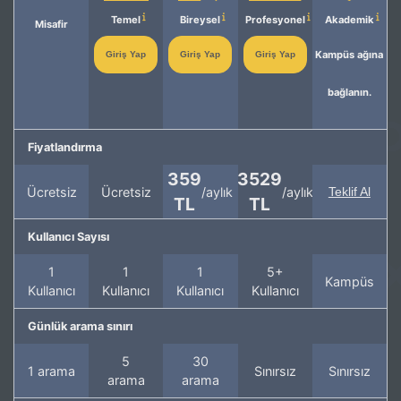
Temel
Bireysel
Profesyonel
Akademik
Misafir
Kampüs ağına
Giriş Yap
Giriş Yap
Giriş Yap
bağlanın.
Fiyatlandırma
359
3529
Ücretsiz
Ücretsiz
/aylık
/aylık
Teklif Al
TL
TL
Kullanıcı Sayısı
1
1
1
5+
Kampüs
Kullanıcı
Kullanıcı
Kullanıcı
Kullanıcı
Günlük arama sınırı
5
30
1 arama
Sınırsız
Sınırsız
arama
arama