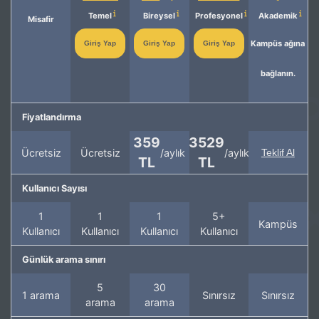
Temel
Bireysel
Profesyonel
Akademik
Misafir
Kampüs ağına
Giriş Yap
Giriş Yap
Giriş Yap
bağlanın.
Fiyatlandırma
359
3529
Ücretsiz
Ücretsiz
/aylık
/aylık
Teklif Al
TL
TL
Kullanıcı Sayısı
1
1
1
5+
Kampüs
Kullanıcı
Kullanıcı
Kullanıcı
Kullanıcı
Günlük arama sınırı
5
30
1 arama
Sınırsız
Sınırsız
arama
arama