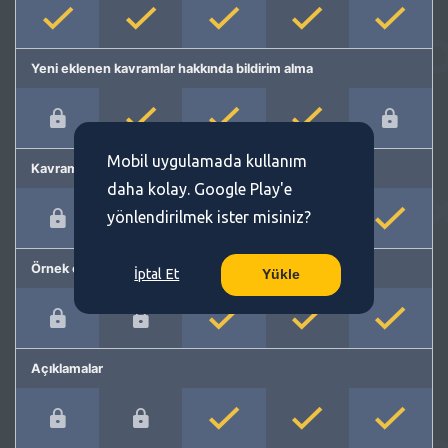
Yeni eklenen kavramlar hakkında bildirim alma
Mobil uygulamada kullanım
Kavram önerme
daha kolay. Google Play'e
yönlendirilmek ister misiniz?
Örnek cümleler
İptal Et
Yükle
Açıklamalar