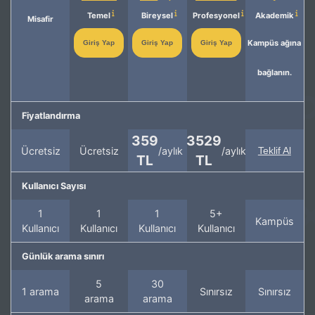
Temel
Bireysel
Profesyonel
Akademik
Misafir
Kampüs ağına
Giriş Yap
Giriş Yap
Giriş Yap
bağlanın.
Fiyatlandırma
359
3529
Ücretsiz
Ücretsiz
/aylık
/aylık
Teklif Al
TL
TL
Kullanıcı Sayısı
1
1
1
5+
Kampüs
Kullanıcı
Kullanıcı
Kullanıcı
Kullanıcı
Günlük arama sınırı
5
30
1 arama
Sınırsız
Sınırsız
arama
arama