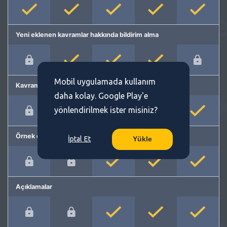
Yeni eklenen kavramlar hakkında bildirim alma
Mobil uygulamada kullanım
Kavram önerme
daha kolay. Google Play'e
yönlendirilmek ister misiniz?
Örnek cümleler
İptal Et
Yükle
Açıklamalar