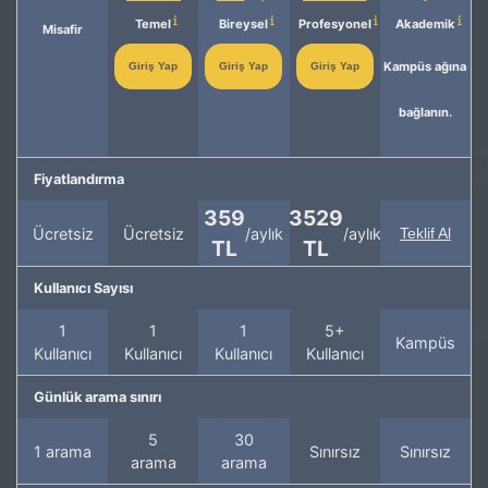
Temel
Bireysel
Profesyonel
Akademik
Misafir
Kampüs ağına
Giriş Yap
Giriş Yap
Giriş Yap
bağlanın.
Fiyatlandırma
359
3529
Ücretsiz
Ücretsiz
/aylık
/aylık
Teklif Al
TL
TL
Kullanıcı Sayısı
1
1
1
5+
Kampüs
Kullanıcı
Kullanıcı
Kullanıcı
Kullanıcı
Günlük arama sınırı
5
30
1 arama
Sınırsız
Sınırsız
arama
arama