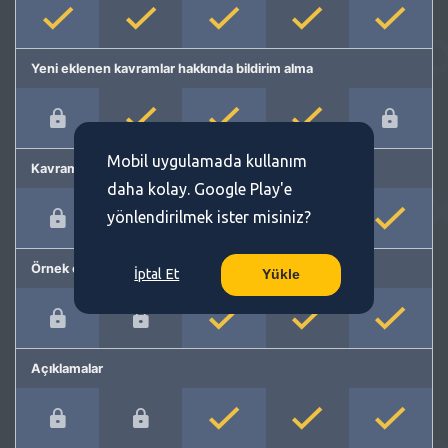
Yeni eklenen kavramlar hakkında bildirim alma
Mobil uygulamada kullanım
Kavram önerme
daha kolay. Google Play'e
yönlendirilmek ister misiniz?
Örnek cümleler
İptal Et
Yükle
Açıklamalar