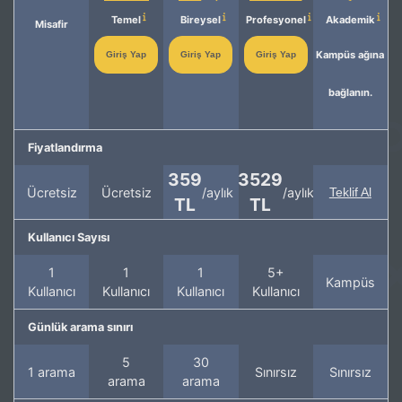
Temel
Bireysel
Profesyonel
Akademik
Misafir
Kampüs ağına
Giriş Yap
Giriş Yap
Giriş Yap
bağlanın.
Fiyatlandırma
359
3529
Ücretsiz
Ücretsiz
/aylık
/aylık
Teklif Al
TL
TL
Kullanıcı Sayısı
1
1
1
5+
Kampüs
Kullanıcı
Kullanıcı
Kullanıcı
Kullanıcı
Günlük arama sınırı
5
30
1 arama
Sınırsız
Sınırsız
arama
arama