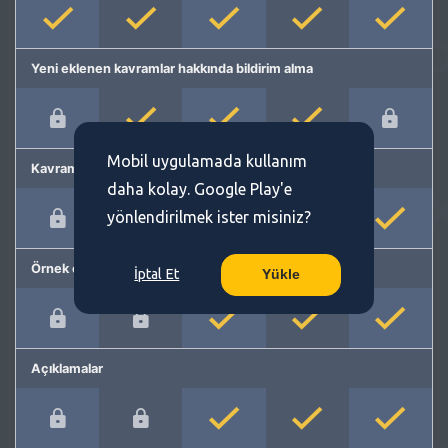
Yeni eklenen kavramlar hakkında bildirim alma
Mobil uygulamada kullanım
Kavram önerme
daha kolay. Google Play'e
yönlendirilmek ister misiniz?
Örnek cümleler
İptal Et
Yükle
Açıklamalar