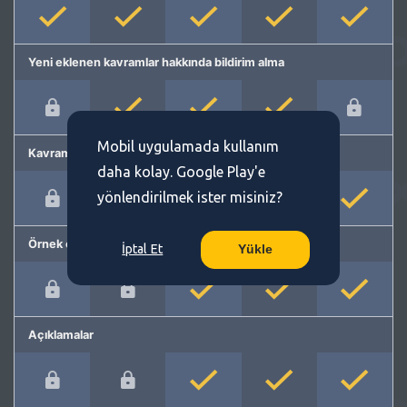
Yeni eklenen kavramlar hakkında bildirim alma
Mobil uygulamada kullanım
Kavram önerme
daha kolay. Google Play'e
yönlendirilmek ister misiniz?
Örnek cümleler
İptal Et
Yükle
Açıklamalar