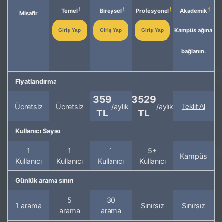
Temel
Bireysel
Profesyonel
Akademik
Misafir
Kampüs ağına
Giriş Yap
Giriş Yap
Giriş Yap
bağlanın.
Fiyatlandırma
359
3529
Ücretsiz
Ücretsiz
/aylık
/aylık
Teklif Al
TL
TL
Kullanıcı Sayısı
1
1
1
5+
Kampüs
Kullanıcı
Kullanıcı
Kullanıcı
Kullanıcı
Günlük arama sınırı
5
30
1 arama
Sınırsız
Sınırsız
arama
arama