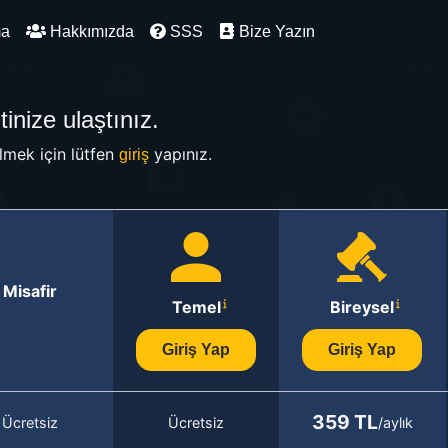
ma
Hakkımızda
SSS
Bize Yazın
inize ulaştınız.
mek için lütfen
yapınız.
giriş
Misafir
Temel
Bireysel
Giriş Yap
Giriş Yap
359 TL
Ücretsiz
Ücretsiz
/aylık