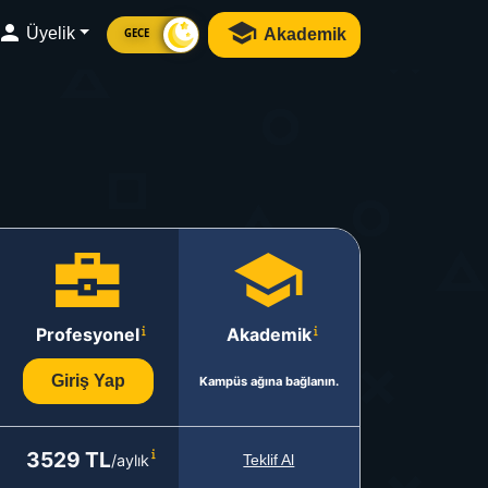
Üyelik
Akademik
GECE
Profesyonel
Akademik
Giriş Yap
Kampüs ağına bağlanın.
3529 TL
/aylık
Teklif Al