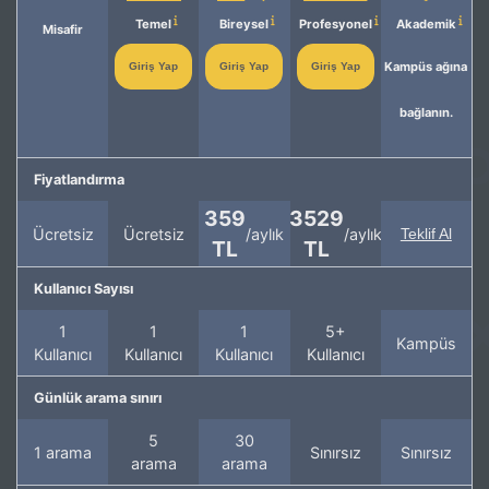
Temel
Bireysel
Profesyonel
Akademik
Misafir
Kampüs ağına
Giriş Yap
Giriş Yap
Giriş Yap
bağlanın.
Fiyatlandırma
359
3529
Ücretsiz
Ücretsiz
/aylık
/aylık
Teklif Al
TL
TL
Kullanıcı Sayısı
1
1
1
5+
Kampüs
Kullanıcı
Kullanıcı
Kullanıcı
Kullanıcı
Günlük arama sınırı
5
30
1 arama
Sınırsız
Sınırsız
arama
arama