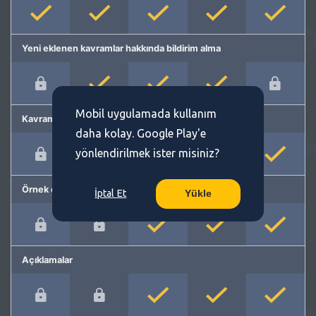
Yeni eklenen kavramlar hakkında bildirim alma
Mobil uygulamada kullanım
Kavram önerme
daha kolay. Google Play'e
yönlendirilmek ister misiniz?
Örnek cümleler
İptal Et
Yükle
Açıklamalar