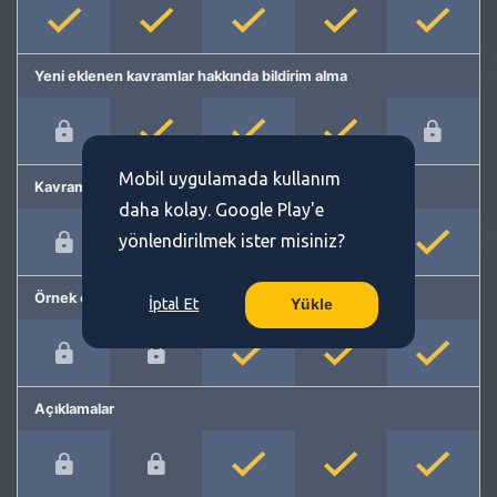
Yeni eklenen kavramlar hakkında bildirim alma
Mobil uygulamada kullanım
Kavram önerme
daha kolay. Google Play'e
yönlendirilmek ister misiniz?
Örnek cümleler
İptal Et
Yükle
Açıklamalar