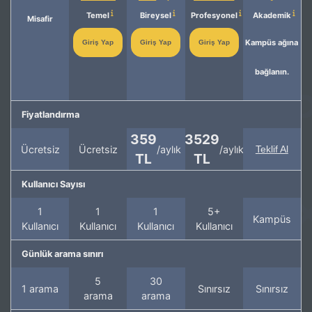
Temel
Bireysel
Profesyonel
Akademik
Misafir
Kampüs ağına
Giriş Yap
Giriş Yap
Giriş Yap
bağlanın.
Fiyatlandırma
359
3529
Ücretsiz
Ücretsiz
/aylık
/aylık
Teklif Al
TL
TL
Kullanıcı Sayısı
1
1
1
5+
Kampüs
Kullanıcı
Kullanıcı
Kullanıcı
Kullanıcı
Günlük arama sınırı
5
30
1 arama
Sınırsız
Sınırsız
arama
arama