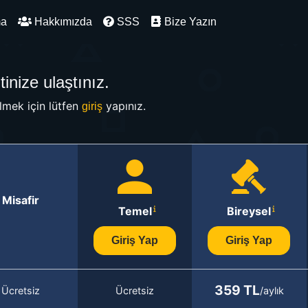
ma
Hakkımızda
SSS
Bize Yazın
inize ulaştınız.
mek için lütfen
yapınız.
giriş
Misafir
Temel
Bireysel
Giriş Yap
Giriş Yap
359 TL
Ücretsiz
Ücretsiz
/aylık