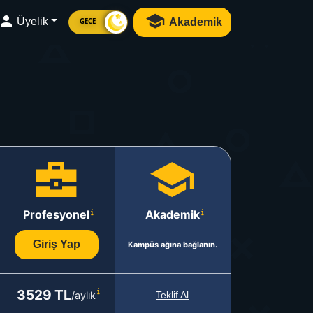
Üyelik
Akademik
GECE
Profesyonel
Akademik
Giriş Yap
Kampüs ağına bağlanın.
3529 TL
/aylık
Teklif Al