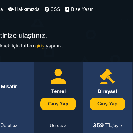
ma
Hakkımızda
SSS
Bize Yazın
inize ulaştınız.
mek için lütfen
yapınız.
giriş
Misafir
Temel
Bireysel
Giriş Yap
Giriş Yap
359 TL
Ücretsiz
Ücretsiz
/aylık