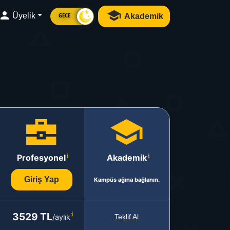
Üyelik
Akademik
GECE
Profesyonel
Akademik
Giriş Yap
Kampüs ağına bağlanın.
3529 TL
/aylık
Teklif Al