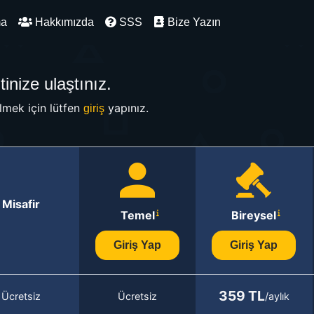
ma
Hakkımızda
SSS
Bize Yazın
inize ulaştınız.
mek için lütfen
yapınız.
giriş
Misafir
Temel
Bireysel
Giriş Yap
Giriş Yap
359 TL
Ücretsiz
Ücretsiz
/aylık