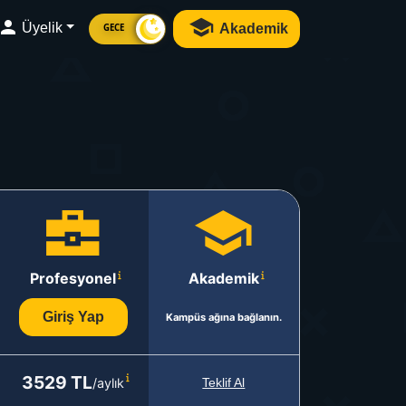
Üyelik
Akademik
GECE
Profesyonel
Akademik
Giriş Yap
Kampüs ağına bağlanın.
3529 TL
/aylık
Teklif Al