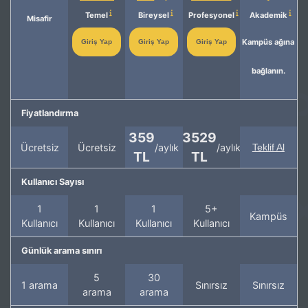
Temel
Bireysel
Profesyonel
Akademik
Misafir
Kampüs ağına
Giriş Yap
Giriş Yap
Giriş Yap
bağlanın.
Fiyatlandırma
359
3529
Ücretsiz
Ücretsiz
/aylık
/aylık
Teklif Al
TL
TL
Kullanıcı Sayısı
1
1
1
5+
Kampüs
Kullanıcı
Kullanıcı
Kullanıcı
Kullanıcı
Günlük arama sınırı
5
30
1 arama
Sınırsız
Sınırsız
arama
arama