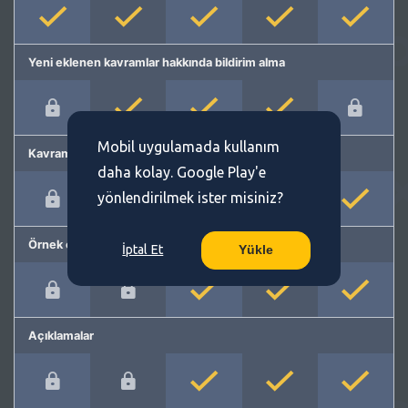
Yeni eklenen kavramlar hakkında bildirim alma
Mobil uygulamada kullanım
Kavram önerme
daha kolay. Google Play'e
yönlendirilmek ister misiniz?
Örnek cümleler
İptal Et
Yükle
Açıklamalar