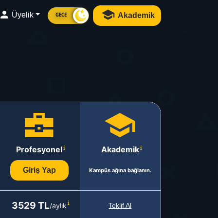
Üyelik
Akademik
GECE
Profesyonel
Akademik
Giriş Yap
Kampüs ağına bağlanın.
3529 TL
/aylık
Teklif Al