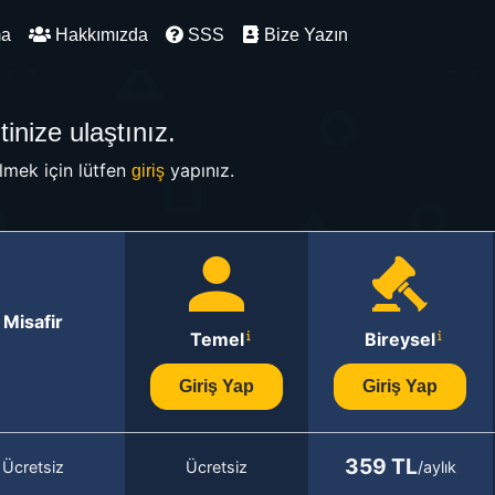
ma
Hakkımızda
SSS
Bize Yazın
inize ulaştınız.
mek için lütfen
yapınız.
giriş
Misafir
Temel
Bireysel
Giriş Yap
Giriş Yap
359 TL
Ücretsiz
Ücretsiz
/aylık