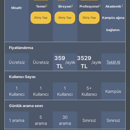
Temel
Bireysel
Profesyonel
Akademik
Misafir
Kampüs ağına
Giriş Yap
Giriş Yap
Giriş Yap
bağlanın.
Fiyatlandırma
359
3529
Ücretsiz
Ücretsiz
/aylık
/aylık
Teklif Al
TL
TL
Kullanıcı Sayısı
1
1
1
5+
Kampüs
Kullanıcı
Kullanıcı
Kullanıcı
Kullanıcı
Günlük arama sınırı
5
30
1 arama
Sınırsız
Sınırsız
arama
arama