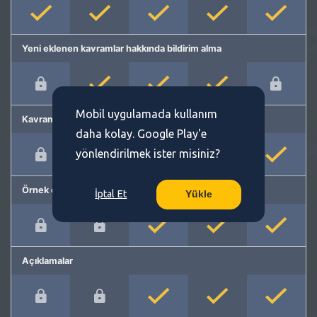
Yeni eklenen kavramlar hakkında bildirim alma
Mobil uygulamada kullanım
Kavram önerme
daha kolay. Google Play'e
yönlendirilmek ister misiniz?
Örnek cümleler
İptal Et
Yükle
Açıklamalar