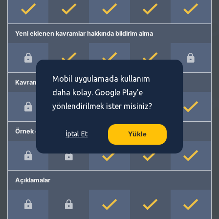
Yeni eklenen kavramlar hakkında bildirim alma
Mobil uygulamada kullanım
Kavram önerme
daha kolay. Google Play'e
yönlendirilmek ister misiniz?
Örnek cümleler
İptal Et
Yükle
Açıklamalar