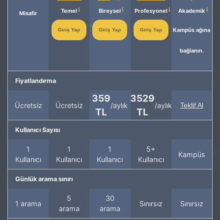
Temel
Bireysel
Profesyonel
Akademik
Misafir
Kampüs ağına
Giriş Yap
Giriş Yap
Giriş Yap
bağlanın.
Fiyatlandırma
359
3529
Ücretsiz
Ücretsiz
/aylık
/aylık
Teklif Al
TL
TL
Kullanıcı Sayısı
1
1
1
5+
Kampüs
Kullanıcı
Kullanıcı
Kullanıcı
Kullanıcı
Günlük arama sınırı
5
30
1 arama
Sınırsız
Sınırsız
arama
arama