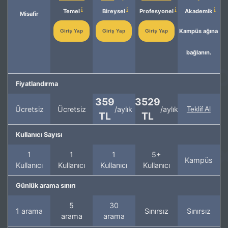
Temel
Bireysel
Profesyonel
Akademik
Misafir
Kampüs ağına
Giriş Yap
Giriş Yap
Giriş Yap
bağlanın.
Fiyatlandırma
359
3529
Ücretsiz
Ücretsiz
/aylık
/aylık
Teklif Al
TL
TL
Kullanıcı Sayısı
1
1
1
5+
Kampüs
Kullanıcı
Kullanıcı
Kullanıcı
Kullanıcı
Günlük arama sınırı
5
30
1 arama
Sınırsız
Sınırsız
arama
arama