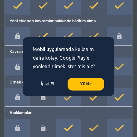
Yeni eklenen kavramlar hakkında bildirim alma
Mobil uygulamada kullanım
Kavram önerme
daha kolay. Google Play'e
yönlendirilmek ister misiniz?
Örnek cümleler
İptal Et
Yükle
Açıklamalar