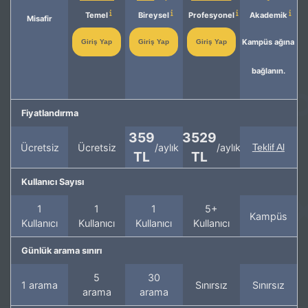
Temel
Bireysel
Profesyonel
Akademik
Misafir
Kampüs ağına
Giriş Yap
Giriş Yap
Giriş Yap
bağlanın.
Fiyatlandırma
359
3529
Ücretsiz
Ücretsiz
/aylık
/aylık
Teklif Al
TL
TL
Kullanıcı Sayısı
1
1
1
5+
Kampüs
Kullanıcı
Kullanıcı
Kullanıcı
Kullanıcı
Günlük arama sınırı
5
30
1 arama
Sınırsız
Sınırsız
arama
arama