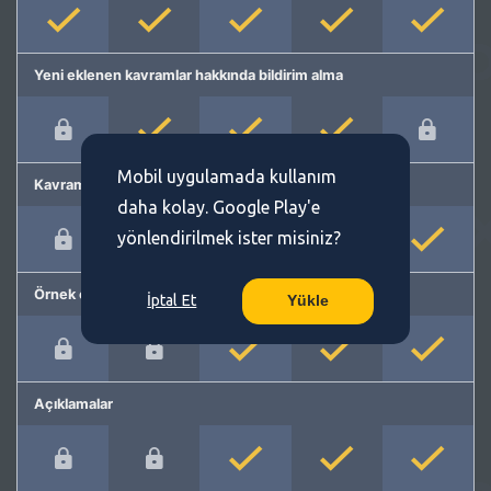
Yeni eklenen kavramlar hakkında bildirim alma
Mobil uygulamada kullanım
Kavram önerme
daha kolay. Google Play'e
yönlendirilmek ister misiniz?
Örnek cümleler
İptal Et
Yükle
Açıklamalar