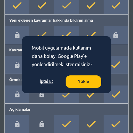
Yeni eklenen kavramlar hakkında bildirim alma
Mobil uygulamada kullanım
Kavram önerme
daha kolay. Google Play'e
yönlendirilmek ister misiniz?
Örnek cümleler
İptal Et
Yükle
Açıklamalar