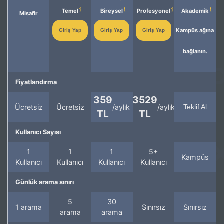
Temel
Bireysel
Profesyonel
Akademik
Misafir
Kampüs ağına
Giriş Yap
Giriş Yap
Giriş Yap
bağlanın.
Fiyatlandırma
359
3529
Ücretsiz
Ücretsiz
/aylık
/aylık
Teklif Al
TL
TL
Kullanıcı Sayısı
1
1
1
5+
Kampüs
Kullanıcı
Kullanıcı
Kullanıcı
Kullanıcı
Günlük arama sınırı
5
30
1 arama
Sınırsız
Sınırsız
arama
arama