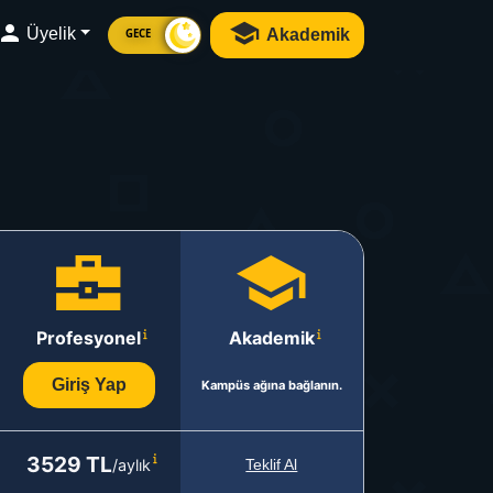
Üyelik
Akademik
GECE
Profesyonel
Akademik
Giriş Yap
Kampüs ağına bağlanın.
3529 TL
/aylık
Teklif Al