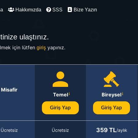
ma
Hakkımızda
SSS
Bize Yazın
inize ulaştınız.
mek için lütfen
yapınız.
giriş
Misafir
Temel
Bireysel
Giriş Yap
Giriş Yap
359 TL
Ücretsiz
Ücretsiz
/aylık