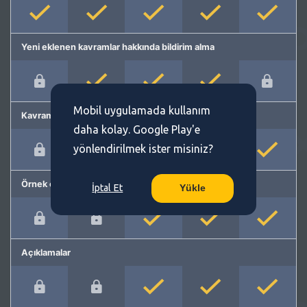
Yeni eklenen kavramlar hakkında bildirim alma
Mobil uygulamada kullanım
Kavram önerme
daha kolay. Google Play'e
yönlendirilmek ister misiniz?
Örnek cümleler
İptal Et
Yükle
Açıklamalar