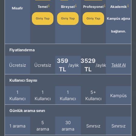
Temel
Bireysel
Profesyonel
Akademik
Misafir
Kampüs ağına
Giriş Yap
Giriş Yap
Giriş Yap
bağlanın.
Fiyatlandırma
359
3529
Ücretsiz
Ücretsiz
/aylık
/aylık
Teklif Al
TL
TL
Kullanıcı Sayısı
1
1
1
5+
Kampüs
Kullanıcı
Kullanıcı
Kullanıcı
Kullanıcı
Günlük arama sınırı
5
30
1 arama
Sınırsız
Sınırsız
arama
arama