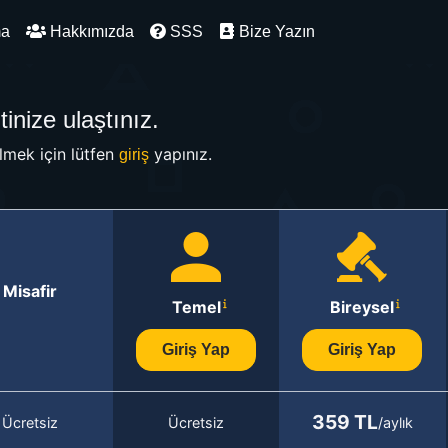
ma
Hakkımızda
SSS
Bize Yazın
inize ulaştınız.
mek için lütfen
yapınız.
giriş
Misafir
Temel
Bireysel
Giriş Yap
Giriş Yap
359 TL
Ücretsiz
Ücretsiz
/aylık