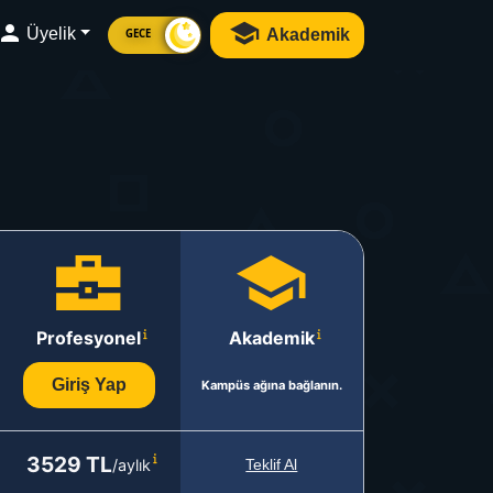
Üyelik
Akademik
GECE
Profesyonel
Akademik
Giriş Yap
Kampüs ağına bağlanın.
3529 TL
/aylık
Teklif Al