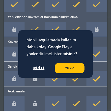
Yeni eklenen kavramlar hakkında bildirim alma
Mobil uygulamada kullanım
Kavram önerme
daha kolay. Google Play'e
yönlendirilmek ister misiniz?
Örnek cümleler
İptal Et
Yükle
Açıklamalar