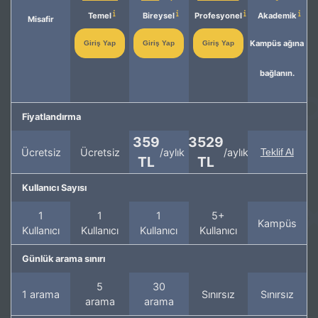
Temel
Bireysel
Profesyonel
Akademik
Misafir
Kampüs ağına
Giriş Yap
Giriş Yap
Giriş Yap
bağlanın.
Fiyatlandırma
359
3529
Ücretsiz
Ücretsiz
/aylık
/aylık
Teklif Al
TL
TL
Kullanıcı Sayısı
1
1
1
5+
Kampüs
Kullanıcı
Kullanıcı
Kullanıcı
Kullanıcı
Günlük arama sınırı
5
30
1 arama
Sınırsız
Sınırsız
arama
arama