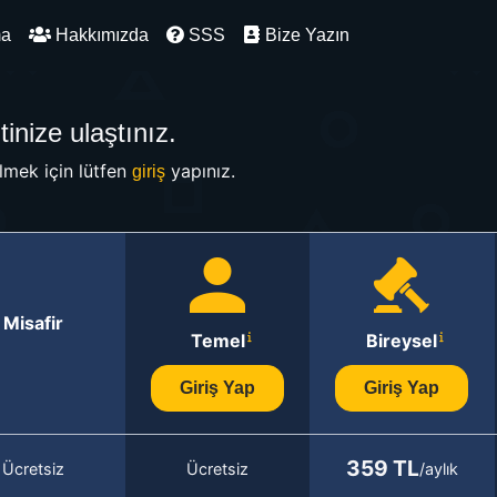
ma
Hakkımızda
SSS
Bize Yazın
inize ulaştınız.
mek için lütfen
yapınız.
giriş
Misafir
Temel
Bireysel
Giriş Yap
Giriş Yap
359 TL
Ücretsiz
Ücretsiz
/aylık