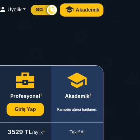
Üyelik
Akademik
GECE
Profesyonel
Akademik
Giriş Yap
Kampüs ağına bağlanın.
3529 TL
/aylık
Teklif Al