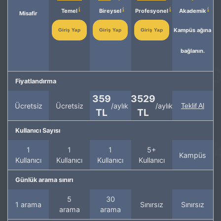
Temel
Bireysel
Profesyonel
Akademik
Misafir
Kampüs ağına
Giriş Yap
Giriş Yap
Giriş Yap
bağlanın.
Fiyatlandırma
359
3529
Ücretsiz
Ücretsiz
/aylık
/aylık
Teklif Al
TL
TL
Kullanıcı Sayısı
1
1
1
5+
Kampüs
Kullanıcı
Kullanıcı
Kullanıcı
Kullanıcı
Günlük arama sınırı
5
30
1 arama
Sınırsız
Sınırsız
arama
arama