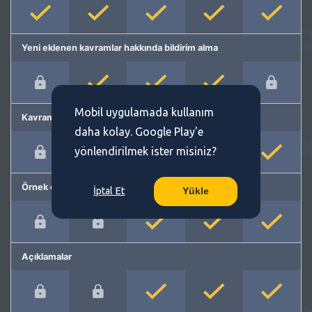
Yeni eklenen kavramlar hakkında bildirim alma
Mobil uygulamada kullanım
Kavram önerme
daha kolay. Google Play'e
yönlendirilmek ister misiniz?
Örnek cümleler
İptal Et
Yükle
Açıklamalar