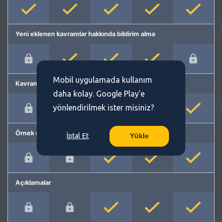
Yeni eklenen kavramlar hakkında bildirim alma
Mobil uygulamada kullanım
Kavram önerme
daha kolay. Google Play'e
yönlendirilmek ister misiniz?
Örnek cümleler
İptal Et
Yükle
Açıklamalar