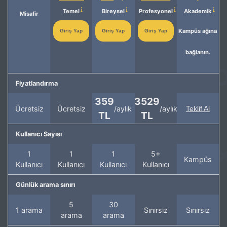
Temel
Bireysel
Profesyonel
Akademik
Misafir
Kampüs ağına
Giriş Yap
Giriş Yap
Giriş Yap
bağlanın.
Fiyatlandırma
359
3529
Ücretsiz
Ücretsiz
/aylık
/aylık
Teklif Al
TL
TL
Kullanıcı Sayısı
1
1
1
5+
Kampüs
Kullanıcı
Kullanıcı
Kullanıcı
Kullanıcı
Günlük arama sınırı
5
30
1 arama
Sınırsız
Sınırsız
arama
arama