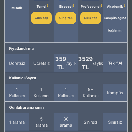
Temel
Bireysel
Profesyonel
Akademik
Misafir
Kampüs ağına
Giriş Yap
Giriş Yap
Giriş Yap
bağlanın.
Fiyatlandırma
359
3529
Ücretsiz
Ücretsiz
/aylık
/aylık
Teklif Al
TL
TL
Kullanıcı Sayısı
1
1
1
5+
Kampüs
Kullanıcı
Kullanıcı
Kullanıcı
Kullanıcı
Günlük arama sınırı
5
30
1 arama
Sınırsız
Sınırsız
arama
arama