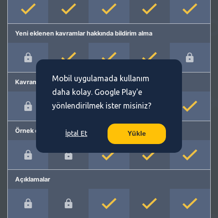
Yeni eklenen kavramlar hakkında bildirim alma
Mobil uygulamada kullanım
Kavram önerme
daha kolay. Google Play'e
yönlendirilmek ister misiniz?
Örnek cümleler
İptal Et
Yükle
Açıklamalar