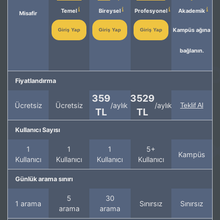
Temel
Bireysel
Profesyonel
Akademik
Misafir
Kampüs ağına
Giriş Yap
Giriş Yap
Giriş Yap
bağlanın.
Fiyatlandırma
359
3529
Ücretsiz
Ücretsiz
/aylık
/aylık
Teklif Al
TL
TL
Kullanıcı Sayısı
1
1
1
5+
Kampüs
Kullanıcı
Kullanıcı
Kullanıcı
Kullanıcı
Günlük arama sınırı
5
30
1 arama
Sınırsız
Sınırsız
arama
arama