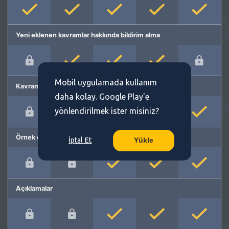
Yeni eklenen kavramlar hakkında bildirim alma
Mobil uygulamada kullanım
Kavram önerme
daha kolay. Google Play'e
yönlendirilmek ister misiniz?
Örnek cümleler
İptal Et
Yükle
Açıklamalar