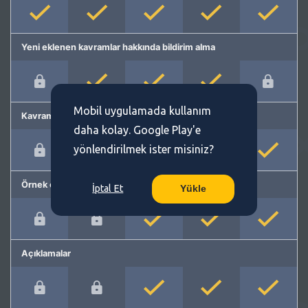
Yeni eklenen kavramlar hakkında bildirim alma
Mobil uygulamada kullanım
Kavram önerme
daha kolay. Google Play'e
yönlendirilmek ister misiniz?
Örnek cümleler
İptal Et
Yükle
Açıklamalar