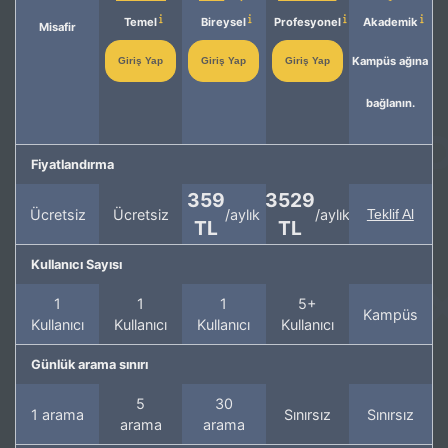
Temel
Bireysel
Profesyonel
Akademik
Misafir
Kampüs ağına
Giriş Yap
Giriş Yap
Giriş Yap
bağlanın.
Fiyatlandırma
359
3529
Ücretsiz
Ücretsiz
/aylık
/aylık
Teklif Al
TL
TL
Kullanıcı Sayısı
1
1
1
5+
Kampüs
Kullanıcı
Kullanıcı
Kullanıcı
Kullanıcı
Günlük arama sınırı
5
30
1 arama
Sınırsız
Sınırsız
arama
arama