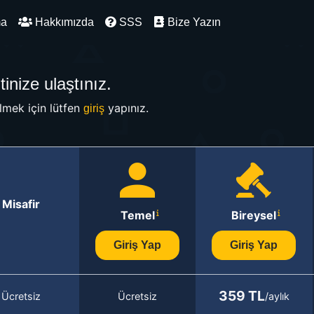
ma
Hakkımızda
SSS
Bize Yazın
inize ulaştınız.
mek için lütfen
yapınız.
giriş
Misafir
Temel
Bireysel
Giriş Yap
Giriş Yap
359 TL
Ücretsiz
Ücretsiz
/aylık