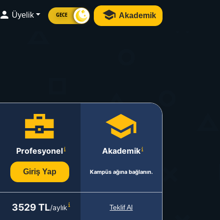
Üyelik
Akademik
GECE
Profesyonel
Akademik
Giriş Yap
Kampüs ağına bağlanın.
3529 TL
/aylık
Teklif Al