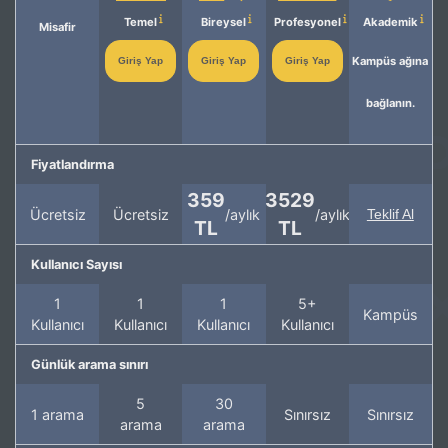
Temel
Bireysel
Profesyonel
Akademik
Misafir
Kampüs ağına
Giriş Yap
Giriş Yap
Giriş Yap
bağlanın.
Fiyatlandırma
359
3529
Ücretsiz
Ücretsiz
/aylık
/aylık
Teklif Al
TL
TL
Kullanıcı Sayısı
1
1
1
5+
Kampüs
Kullanıcı
Kullanıcı
Kullanıcı
Kullanıcı
Günlük arama sınırı
5
30
1 arama
Sınırsız
Sınırsız
arama
arama