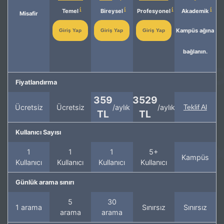
Temel
Bireysel
Profesyonel
Akademik
Misafir
Kampüs ağına
Giriş Yap
Giriş Yap
Giriş Yap
bağlanın.
Fiyatlandırma
359
3529
Ücretsiz
Ücretsiz
/aylık
/aylık
Teklif Al
TL
TL
Kullanıcı Sayısı
1
1
1
5+
Kampüs
Kullanıcı
Kullanıcı
Kullanıcı
Kullanıcı
Günlük arama sınırı
5
30
1 arama
Sınırsız
Sınırsız
arama
arama