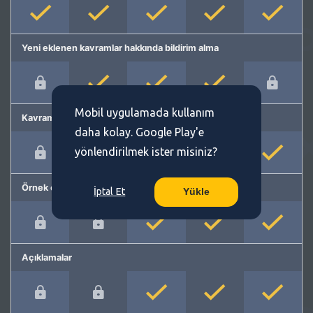
Yeni eklenen kavramlar hakkında bildirim alma
Mobil uygulamada kullanım
Kavram önerme
daha kolay. Google Play'e
yönlendirilmek ister misiniz?
Örnek cümleler
İptal Et
Yükle
Açıklamalar