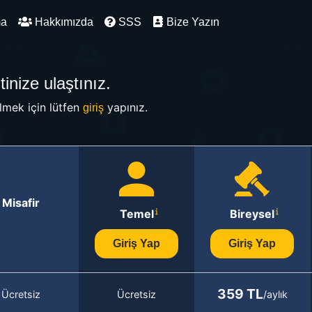
ma
Hakkımızda
SSS
Bize Yazın
inize ulaştınız.
mek için lütfen
yapınız.
giriş
Misafir
Temel
Bireysel
Giriş Yap
Giriş Yap
359 TL
Ücretsiz
Ücretsiz
/aylık