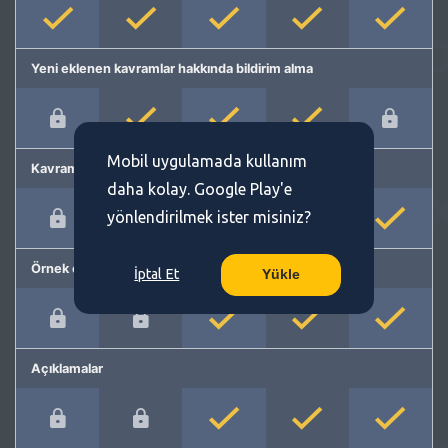
Yeni eklenen kavramlar hakkında bildirim alma
Mobil uygulamada kullanım
Kavram önerme
daha kolay. Google Play'e
yönlendirilmek ister misiniz?
Örnek cümleler
İptal Et
Yükle
Açıklamalar