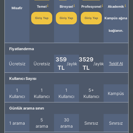
Temel
Bireysel
Profesyonel
Akademik
Misafir
Kampüs ağına
Giriş Yap
Giriş Yap
Giriş Yap
bağlanın.
Fiyatlandırma
359
3529
Ücretsiz
Ücretsiz
/aylık
/aylık
Teklif Al
TL
TL
Kullanıcı Sayısı
1
1
1
5+
Kampüs
Kullanıcı
Kullanıcı
Kullanıcı
Kullanıcı
Günlük arama sınırı
5
30
1 arama
Sınırsız
Sınırsız
arama
arama