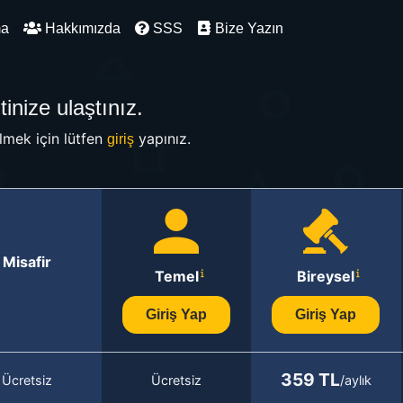
ma
Hakkımızda
SSS
Bize Yazın
inize ulaştınız.
mek için lütfen
yapınız.
giriş
Misafir
Temel
Bireysel
Giriş Yap
Giriş Yap
359 TL
Ücretsiz
Ücretsiz
/aylık