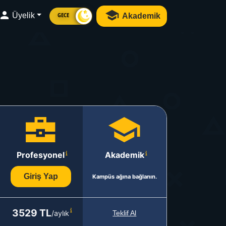
Üyelik
Akademik
GECE
Profesyonel
Akademik
Giriş Yap
Kampüs ağına bağlanın.
3529 TL
/aylık
Teklif Al