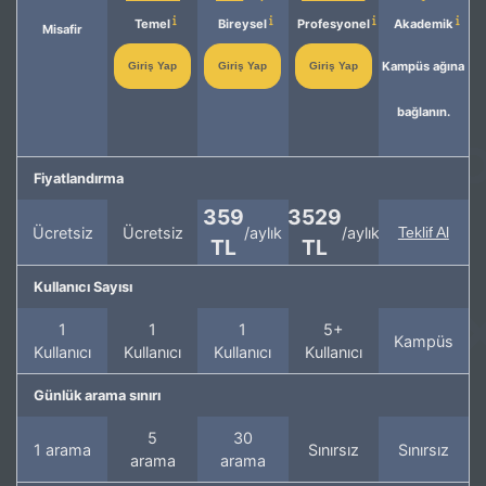
Temel
Bireysel
Profesyonel
Akademik
Misafir
Kampüs ağına
Giriş Yap
Giriş Yap
Giriş Yap
bağlanın.
Fiyatlandırma
359
3529
Ücretsiz
Ücretsiz
/aylık
/aylık
Teklif Al
TL
TL
Kullanıcı Sayısı
1
1
1
5+
Kampüs
Kullanıcı
Kullanıcı
Kullanıcı
Kullanıcı
Günlük arama sınırı
5
30
1 arama
Sınırsız
Sınırsız
arama
arama