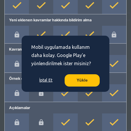
Yeni eklenen kavramlar hakkında bildirim alma
Mobil uygulamada kullanım
Kavram önerme
daha kolay. Google Play'e
yönlendirilmek ister misiniz?
Örnek cümleler
İptal Et
Yükle
Açıklamalar