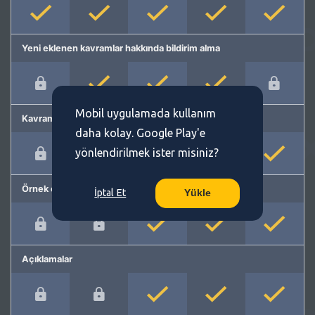
Yeni eklenen kavramlar hakkında bildirim alma
Mobil uygulamada kullanım
Kavram önerme
daha kolay. Google Play'e
yönlendirilmek ister misiniz?
Örnek cümleler
İptal Et
Yükle
Açıklamalar