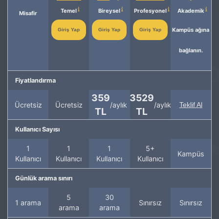
Temel
Bireysel
Profesyonel
Akademik
Misafir
Kampüs ağına
Giriş Yap
Giriş Yap
Giriş Yap
bağlanın.
Fiyatlandırma
359
3529
Ücretsiz
Ücretsiz
/aylık
/aylık
Teklif Al
TL
TL
Kullanıcı Sayısı
1
1
1
5+
Kampüs
Kullanıcı
Kullanıcı
Kullanıcı
Kullanıcı
Günlük arama sınırı
5
30
1 arama
Sınırsız
Sınırsız
arama
arama