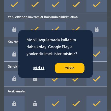
Yeni eklenen kavramlar hakkında bildirim alma
Mobil uygulamada kullanım
Kavram önerme
daha kolay. Google Play'e
yönlendirilmek ister misiniz?
Örnek cümleler
İptal Et
Yükle
Açıklamalar