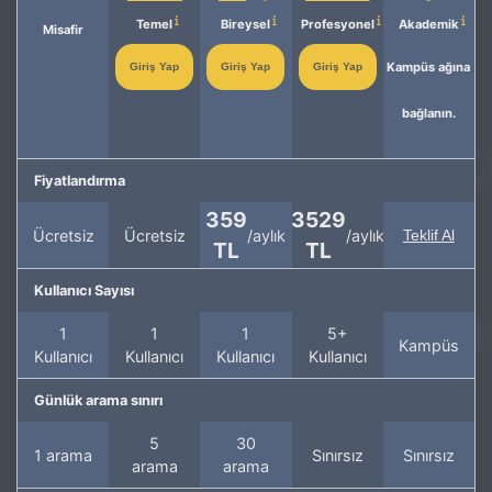
Temel
Bireysel
Profesyonel
Akademik
Misafir
Kampüs ağına
Giriş Yap
Giriş Yap
Giriş Yap
bağlanın.
Fiyatlandırma
359
3529
Ücretsiz
Ücretsiz
/aylık
/aylık
Teklif Al
TL
TL
Kullanıcı Sayısı
1
1
1
5+
Kampüs
Kullanıcı
Kullanıcı
Kullanıcı
Kullanıcı
Günlük arama sınırı
5
30
1 arama
Sınırsız
Sınırsız
arama
arama