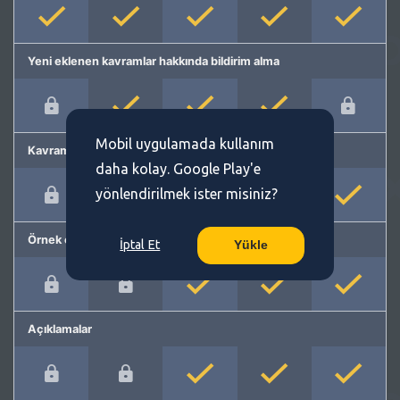
Yeni eklenen kavramlar hakkında bildirim alma
Mobil uygulamada kullanım
Kavram önerme
daha kolay. Google Play'e
yönlendirilmek ister misiniz?
Örnek cümleler
İptal Et
Yükle
Açıklamalar