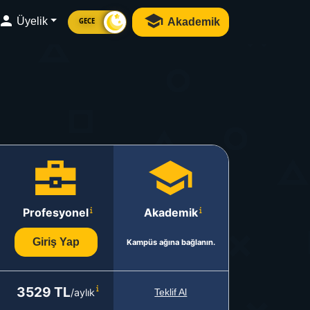
Üyelik
Akademik
GECE
Profesyonel
Akademik
Giriş Yap
Kampüs ağına bağlanın.
3529 TL
/aylık
Teklif Al