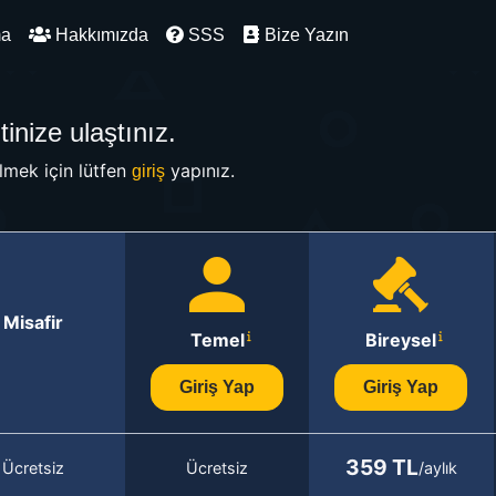
ma
Hakkımızda
SSS
Bize Yazın
inize ulaştınız.
mek için lütfen
yapınız.
giriş
Misafir
Temel
Bireysel
Giriş Yap
Giriş Yap
359 TL
Ücretsiz
Ücretsiz
/aylık