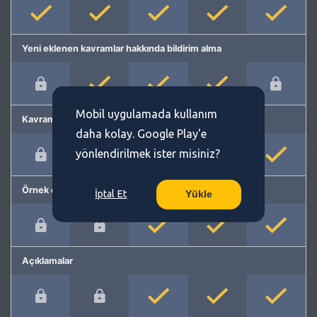
Yeni eklenen kavramlar hakkında bildirim alma
Mobil uygulamada kullanım
Kavram önerme
daha kolay. Google Play'e
yönlendirilmek ister misiniz?
Örnek cümleler
İptal Et
Yükle
Açıklamalar