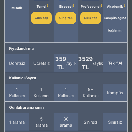
Temel
Bireysel
Profesyonel
Akademik
Misafir
Kampüs ağına
Giriş Yap
Giriş Yap
Giriş Yap
bağlanın.
Fiyatlandırma
359
3529
Ücretsiz
Ücretsiz
/aylık
/aylık
Teklif Al
TL
TL
Kullanıcı Sayısı
1
1
1
5+
Kampüs
Kullanıcı
Kullanıcı
Kullanıcı
Kullanıcı
Günlük arama sınırı
5
30
1 arama
Sınırsız
Sınırsız
arama
arama